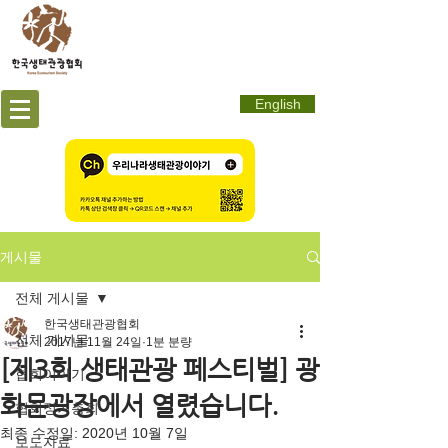
English
게시물
전체 게시물
한국생태관광협회
전체 게시물
2017년 11월 24일
1분 분량
[제3회 생태관광 페스티벌] 광
협회이야기
화문광장에서 열렸습니다.
협회정기총회
최종 수정일:
2020년 10월 7일
보도자료