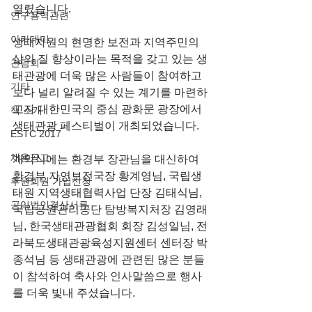
열렸습니다.
연구용역관련
아카데미
생태자원의 현명한 보전과 지역주민의 
삶의 질 향상이라는 목적을 갖고 있는 생
간담회
태관광에 더욱 많은 사람들이 참여하고 
기타
보다 널리 알려질 수 있는 계기를 마련하
고자 대한민국의 중심 광화문 광장에서 
책 소개
생태관광 페스티벌이 개최되었습니다.
ESTC 2017
채용공고
개막식에는 환경부 장관님을 대신하여 
환경부 자연보전국장 황계영님, 국립생
후원회원 가입신청
태원 지역생태협력사업 단장 김태식님, 
공익법인결산서류
국립공원관리공단 탐방복지처장 김영래
님, 한국생태관광협회 회장 김성일님, 전
라북도생태관광육성지원센터 센터장 박
종석님 등 생태관광에 관련된 많은 분들
이 참석하여 축사와 인사말씀으로 행사
를 더욱 빛내 주셨습니다.