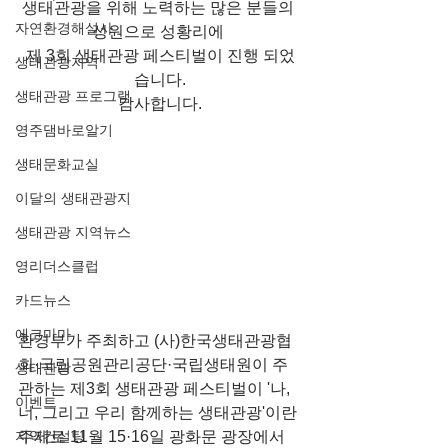
생태관광을 위해 노력하는 많은 분들의 
자연환경해설사
성원으로 성황리에 
제 3회 생태관광 페스티벌이 진행 되었
생태관광지역
습니다.
생태관광 프로그램
감사합니다.
영주댐바로알기
생태문화교실
이달의 생태관광지
생태관광 지역뉴스
영리더스클럽
카드뉴스
에코마마
환경부가 주최하고 (사)한국생태관광협
회·국립공원관리공단·국립생태원이 주
생태관광
관하는 제3회 생태관광 페스티벌이 '나, 
이벤트
너, 그리고 우리 함께하는 생태관광'이란 
주제로 11월 15·16일 광화문 광장에서 
지역컨설팅