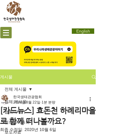
English
게시물
전체 게시물
한국생태관광협회
전체 게시물
2018년 8월 22일
1분 분량
[카드뉴스] 효돈천 하례리마을
협회이야기
로 함께 떠나볼까요?
협회정기총회
최종 수정일:
2020년 10월 6일
보도자료