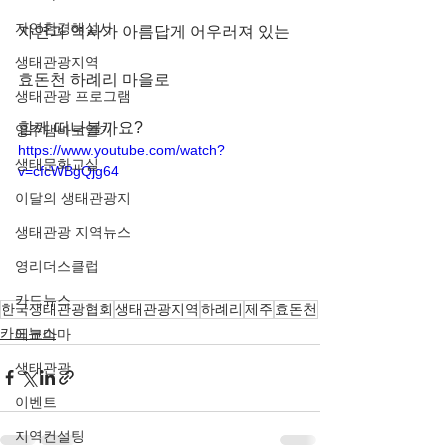
자연환경해설사
자연과 역사가 아름답게 어우러져 있는 
생태관광지역
효돈천 하례리 마을로 
생태관광 프로그램
함께 떠나볼까요?
영주댐바로알기
https://www.youtube.com/watch?
생태문화교실
v=cfcWBgQjg64
이달의 생태관광지
생태관광 지역뉴스
영리더스클럽
카드뉴스
한국생태관광협회
생태관광지역
하례리
제주
효돈천
카드뉴스
에코마마
생태관광
이벤트
지역컨설팅