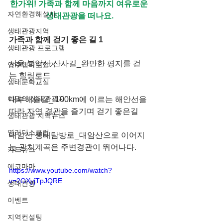
한가위! 가족과 함께 마음까지 여유로운 
자연환경해설사
생태관광을 떠나요.
생태관광지역
가족과 함께 걷기 좋은 길 1
생태관광 프로그램
서울 북악산 산사길_완만한 평지를 걷
영주댐바로알기
는 힐링로드
생태문화교실
이달의 생태관광지
대부해솔길_ 100km에 이르는 해안선을 
따라 자연 경관을 즐기며 걷기 좋은길
생태관광 지역뉴스
영리더스클럽
대암산 생태탐방로_대암산으로 이어지
는 광치계곡은 주변경관이 뛰어나다.
카드뉴스
에코마마
https://www.youtube.com/watch?
v=2OXyjTpJQRE
생태관광
이벤트
지역컨설팅