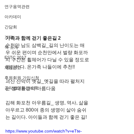
연구용역관련
아카데미
간담회
기타
가족과 함께 걷기 좋은길 2
순천만 남도 삼백길_길의 난이도는 매
책 소개
우 쉬운 편이며 순천만에서 벌량 화포까
ESTC 2017
지 구간은 휠체어가 다닐 수 있을 정도로 
평탄하다. 온가족 나들이에 추천!!
채용공고
후원회원 가입신청
괴산 산막이 옛길_옛길을 따라 펼처지
공익법인결산서류
는 생태환경의 아름다움
김해 화포천 아우름길_ 생명, 역사, 삶을 
아우르고 800여 종의 생명이 살아 숨쉬
는 길이다. 아이들과 함께 걷기 좋은 길!
https://www.youtube.com/watch?v=eTte-