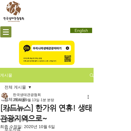
English
게시물
전체 게시물
한국생태관광협회
전체 게시물
2018년 9월 13일
1분 분량
[카드뉴스] 한가위 연휴! 생태
협회이야기
관광지역으로~
협회정기총회
최종 수정일:
2020년 10월 6일
보도자료