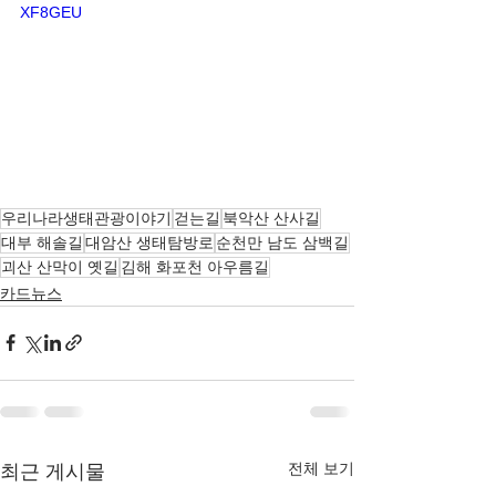
XF8GEU
우리나라생태관광이야기
걷는길
북악산 산사길
대부 해솔길
대암산 생태탐방로
순천만 남도 삼백길
괴산 산막이 옛길
김해 화포천 아우름길
카드뉴스
전체 보기
최근 게시물