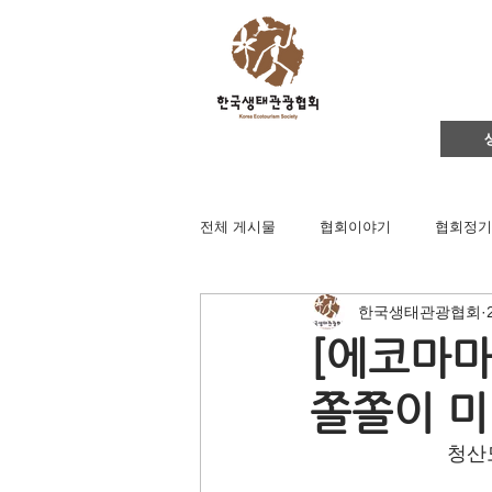
전체 게시물
협회이야기
협회정기
한국생태관광협회
영주댐바로알기
생태문화교실
[에코마마
쫄쫄이 
생태관광
이벤트
지역컨설
청산
채용공고
후원회원 가입신청