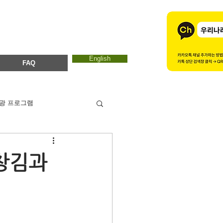
English
FAQ
광 프로그램
카드뉴스
에코마마
창김과
ESTC 2017
.