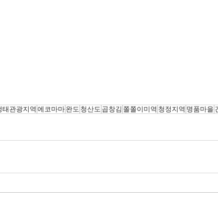
생태관광지역
에코마마
완도
청산도
곱창김
쫄쫄이미역
청정지역
명품마을