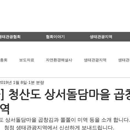
생태관광협회
협회이야기
생태관광지역
총회
보도자료
자연환경해설사
생태관광지역
생태관
2019년 1월 8일
1분 분량
이달의 생태관광지
생태관광 지역뉴스
영리더스클럽
] 청산도 상서돌담마을 곱
미역
팅
연구용역관련
아카데미
간담회
기타
책 소개
도 상서돌담마을 곱창김과 쫄쫄이 미역 등을 소개 합니다
청정 생태관광지역에서 신선하게 보내드립니다.
공익법인결산서류