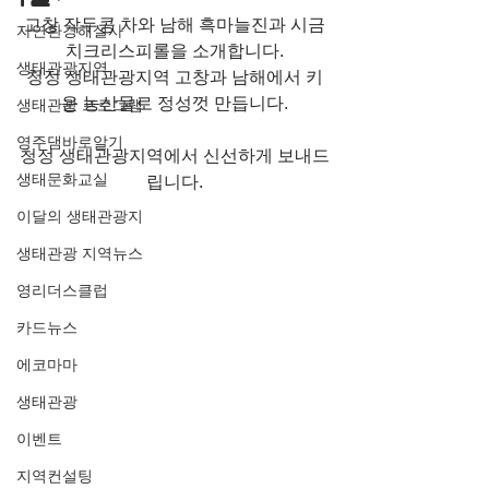
고창 작두콩 차와 남해 흑마늘진과 시금
자연환경해설사
치크리스피롤을 소개합니다.
생태관광지역
청정 생태관광지역 고창과 남해에서 키
운 농산물로 정성껏 만듭니다.
생태관광 프로그램
영주댐바로알기
청정 생태관광지역에서 신선하게 보내드
생태문화교실
립니다.
이달의 생태관광지
생태관광 지역뉴스
영리더스클럽
카드뉴스
에코마마
생태관광
이벤트
지역컨설팅