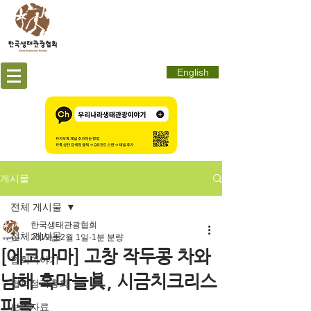
English
게시물
전체 게시물
한국생태관광협회
전체 게시물
2019년 2월 1일
1분 분량
[에코마마] 고창 작두콩 차와
협회이야기
남해 흑마늘眞, 시금치크리스
협회정기총회
피롤
보도자료