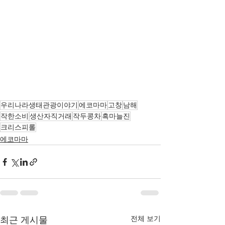
우리나라생태관광이야기
에코마마
고창
남해
작한소비
생산자직거래
작두콩차
흑마늘진
크리스피롤
에코마마
전체 보기
최근 게시물