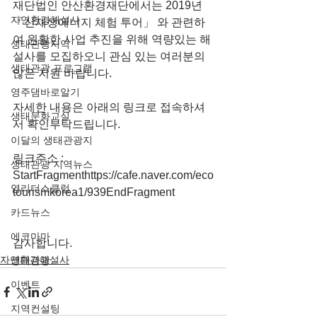
재단법인 안산환경재단에서는 2019년 
자연환경해설사
「신재생에너지 체험 투어」 와 관련하
여 원활한 사업 추진을 위해 역량있는 해
생태관광지역
설사를 모집하오니 관심 있는 여러분의 
생태관광 프로그램
많은 지원 바랍니다.
영주댐바로알기
자세한 내용은 아래의 링크로 접속하셔
생태문화교실
서 확인부탁드립니다.
이달의 생태관광지
링크주소 : 
생태관광 지역뉴스
StartFragmenthttps://cafe.naver.com/eco
영리더스클럽
tourismkorea1/939EndFragment
카드뉴스
에코마마
감사합니다.
자연환경해설사
생태관광
이벤트
지역컨설팅