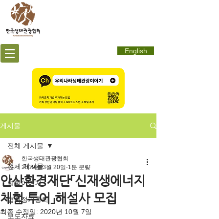
English
게시물
전체 게시물
한국생태관광협회
전체 게시물
2019년 3월 20일
1분 분량
안산환경재단「신재생에너지
협회이야기
체험 투어」해설사 모집
협회정기총회
최종 수정일:
2020년 10월 7일
보도자료