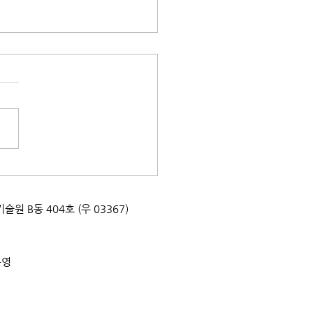
교육] 2026년 자연환경해
 양성과정 교육생 모집_한
연공원협회
업기술원 B동 404호 (우 03367)
운영