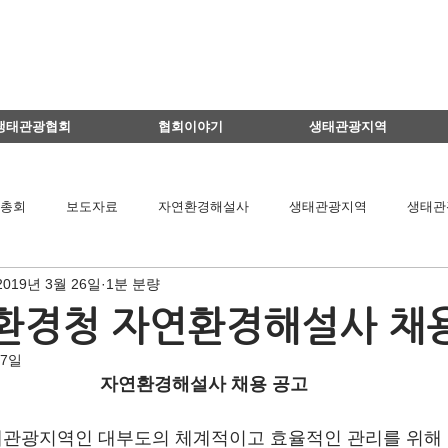
생태관광협회
협회이야기
생태관광지역
총회
보도자료
자연환경해설사
생태관광지역
생태관
2019년 3월 26일
1분 분량
이달의 생태관광지
생태관광 지역뉴스
영리더스클럽
환경청 자연환경해설사 채용
 7일
팅
연구용역관련
아카데미
간담회
기타
책 소개
자연환경해설사 채용 공고
관광지역인 대부도의 체계적이고 효율적인 관리를 위해
공익법인결산서류