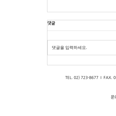
댓글
댓글을 입력하세요.
[양성교육] 2026년 자연환경해
설사 양성과정 교육생 모집
_(재)안산환경재단
TEL. 02) 723-8677 I F
문의