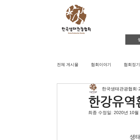
전체 게시물
협회이야기
협회정기
한국생태관광협회
영주댐바로알기
생태문화교실
한강유역
최종 수정일:
2020년 10월
생태관광
이벤트
지역컨설
생태
채용공고
후원회원 가입신청