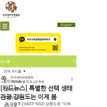
English
게시물
전체 게시물
한국생태관광협회
전체 게시물
2019년 4월 22일
1분 분량
[카드뉴스] 특별한 선택 생태
협회이야기
관광 강원도는 이제 봄
협회정기총회
봄 여행주간(4/27~5/12) 강원도로 "이제 
보도자료