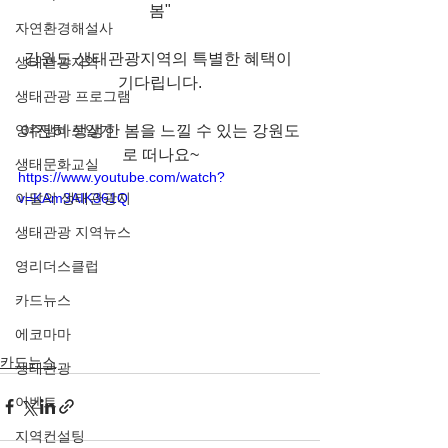
봄"
자연환경해설사
강원도 생태관광지역의 특별한 혜택이 
생태관광지역
기다립니다.
생태관광 프로그램
영주댐바로알기
여전히 생생한 봄을 느낄 수 있는 강원도
로 떠나요~
생태문화교실
https://www.youtube.com/watch?
이달의 생태관광지
v=KAm3AIK361Q
생태관광 지역뉴스
영리더스클럽
카드뉴스
에코마마
카드뉴스
생태관광
이벤트
지역컨설팅