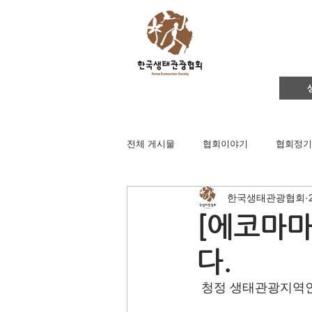
전체 게시물
협회이야기
협회정기
한국생태관광협회
영주댐바로알기
생태문화교실
[에코마마
다.
생태관광
이벤트
지역컨설
청정 생태관광지역인
채용공고
후원회원 가입신청