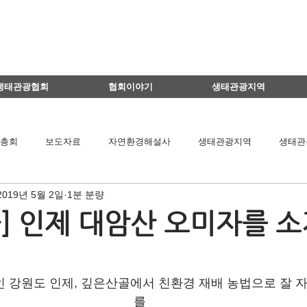
생태관광협회
협회이야기
생태관광지역
총회
보도자료
자연환경해설사
생태관광지역
생태관
2019년 5월 2일
1분 분량
이달의 생태관광지
생태관광 지역뉴스
영리더스클럽
] 인제 대암산 오미자를 
팅
연구용역관련
아카데미
간담회
기타
책 소개
 강원도 인제, 깊은산골에서 친환경 재배 농법으로 잘 
를
공익법인결산서류