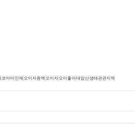
에코마마
인제
오미자원액
오미자
오미좋아
대암산
생태관관지역