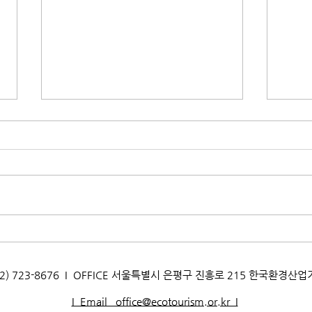
[2025 정기생태관광] 생태관광
[20
늦가
人과 함께 걷는 가자아~인제 생
태관광 참가자 모집
AX. 02) 723-8676 I OFFICE 서울특별시 은평구 진흥로 215 한국환경산
I Email office@ecotourism.or.kr I