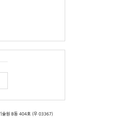
25 정기생태관광] 강릉의
을을 보다 참가자 모집
업기술원 B동 404호 (우 03367)