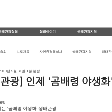
생태관광협회
협회이야기
생태관광지역
총회
보도자료
자연환경해설사
생태관광지역
생태관
2019년 5월 31일
1분 분량
이달의 생태관광지
생태관광 지역뉴스
영리더스클럽
관광] 인제 '곰배령 야생화
팅
연구용역관련
아카데미
간담회
기타
책 소개
 6일
는 ‘곰배령 야생화' 생태관광
공익법인결산서류