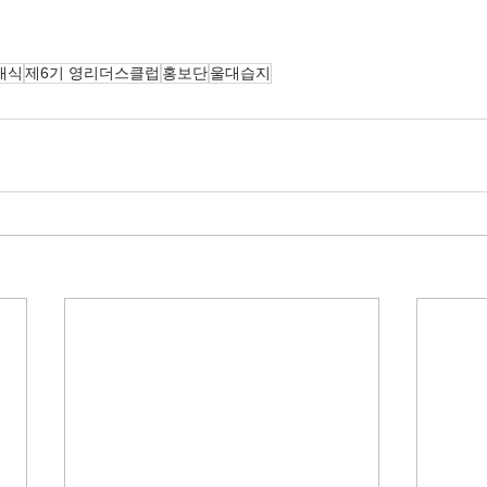
대식
제6기 영리더스클럽
홍보단
울대습지