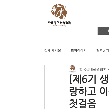
전체 게시물
협회이야기
협회정기
한국생태관광협회
영주댐바로알기
생태문화교실
[제6기 
랑하고 이
생태관광
이벤트
지역컨설
첫걸음
채용공고
후원회원 가입신청