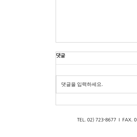
댓글
댓글을 입력하세요.
제11기 생태관광 영리더스클럽
발대식 개최
TEL. 02) 723-8677 I F