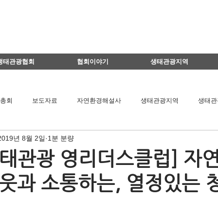
생태관광협회
협회이야기
생태관광지역
총회
보도자료
자연환경해설사
생태관광지역
생태관
2019년 8월 2일
1분 분량
이달의 생태관광지
생태관광 지역뉴스
영리더스클럽
생태관광 영리더스클럽] 자연
웃과 소통하는, 열정있는 
팅
연구용역관련
아카데미
간담회
기타
책 소개
공익법인결산서류