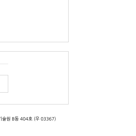
] 제11기 생태관광 영리더
럽
업기술원 B동 404호 (우 03367)