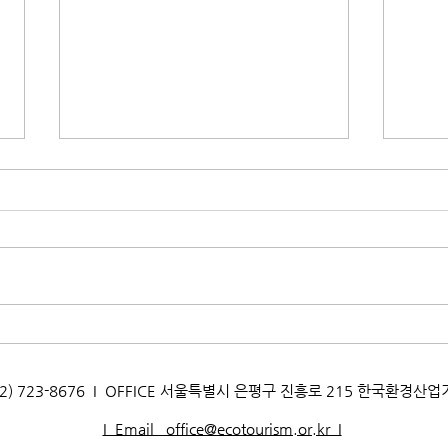
제11기 생태관광 영리더스클럽
[모집
선정결과 발표
스클
AX. 02) 723-8676 I OFFICE 서울특별시 은평구 진흥로 215 한국환경산
I Email office@ecotourism.or.kr I