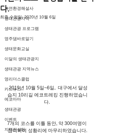
다.
자연환경해설사
최종 수정일:
2020년 10월 6일
생태관광지역
생태관광 프로그램
영주댐바로알기
생태문화교실
이달의 생태관광지
생태관광 지역뉴스
영리더스클럽
 2019년 10월 5일~6일,  대구에서 달성
카드뉴스
습지 10리길 에코트레킹 진행하였습니
에코마마
다. 
생태관광
이벤트
7개의 코스를 이틀 동안, 약 300여명이 
지역컨설팅
참여하여 성황리에 마무리하였습니다.