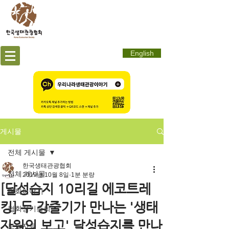
English
게시물
전체 게시물
한국생태관광협회
전체 게시물
2019년 10월 8일
1분 분량
[달성습지 10리길 에코트레
협회이야기
킹] 두 강줄기가 만나는 '생태
협회정기총회
자원의 보고' 달성습지를 만나
보도자료