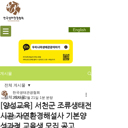
English
게시물
전체 게시물
한국생태관광협회
전체 게시물
2020년 2월 21일
1분 분량
[양성교육] 서천군 조류생태전
협회이야기
시관 자연환경해설사 기본양
협회정기총회
성과정 교육생 모집 공고
보도자료