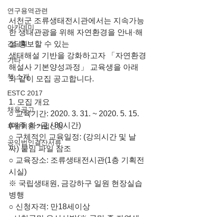
연구용역관련
서천군 조류생태전시관에서는 지속가능
아카데미
한 생태관광을 위해 자연환경을 안내·해
간담회
설·홍보할 수 있는
생태해설 기반을 강화하고자 「자연환경
기타
해설사 기본양성과정」 교육생을 아래
책 소개
와 같이 모집 공고합니다.
ESTC 2017
1. 모집 개요
채용공고
○ 교육기간: 2020. 3. 31. ~ 2020. 5. 15.
(매주 화~금 / 80시간)
후원회원 가입신청
○ 구체적인 교육일정: (강의시간 및 날
공익법인결산서류
짜) 붙임 파일 참조
○ 교육장소: 조류생태전시관(1층 기획전
시실)
※ 국립생태원, 금강하구 일원 현장실습 
병행
○ 신청자격: 만18세이상