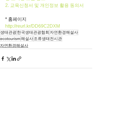
2. 교육신청서 및 개인정보 활용 동의서
* 홈페이지
http://reurl.kr/DD69C2DXM
생태관광
한국생태관광협회
자연환경해설사
ecotourism
해설사
조류생태전시관
자연환경해설사
전체 보기
최근 게시물