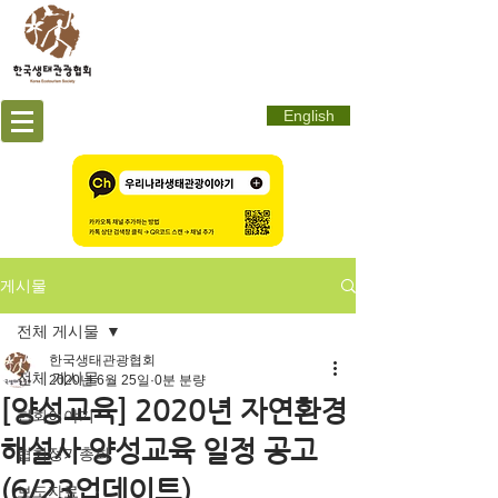
English
게시물
전체 게시물
한국생태관광협회
전체 게시물
2020년 6월 25일
0분 분량
[양성교육] 2020년 자연환경
협회이야기
해설사 양성교육 일정 공고
협회정기총회
(6/23업데이트)
보도자료