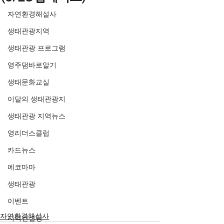
자연환경해설사
생태관광지역
생태관광 프로그램
영주댐바로알기
생태문화교실
이달의 생태관광지
생태관광 지역뉴스
영리더스클럽
카드뉴스
에코마마
생태관광
이벤트
자연환경해설사
지역컨설팅