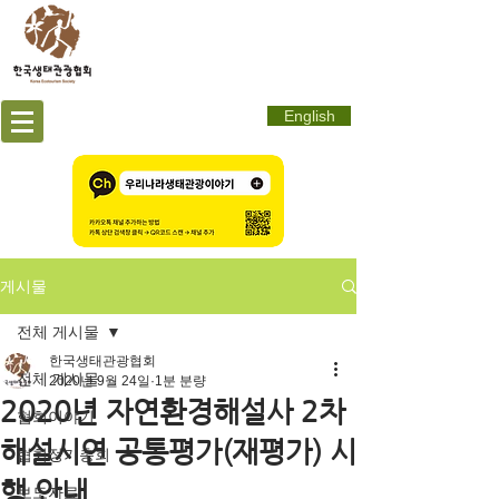
English
게시물
전체 게시물
한국생태관광협회
전체 게시물
2020년 9월 24일
1분 분량
2020년 자연환경해설사 2차
협회이야기
해설시연 공통평가(재평가) 시
협회정기총회
행 안내
보도자료