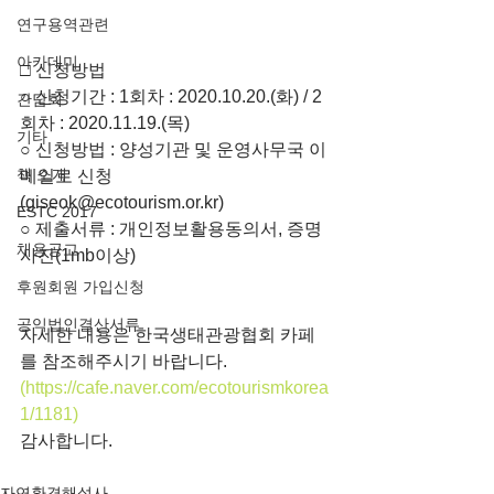
연구용역관련
아카데미
□ 신청방법
○ 신청기간 : 1회차 : 2020.10.20.(화) / 2
간담회
회차 : 2020.11.19.(목)
기타
○ 신청방법 : 양성기관 및 운영사무국 이
책 소개
메일로 신청
(giseok@ecotourism.or.kr)
ESTC 2017
○ 제출서류 : 개인정보활용동의서, 증명
채용공고
사진(1mb이상)
후원회원 가입신청
공익법인결산서류
자세한 내용은 한국생태관광협회 카페
를 참조해주시기 바랍니다.
(https://cafe.naver.com/ecotourismkorea
1/1181)
감사합니다.
자연환경해설사