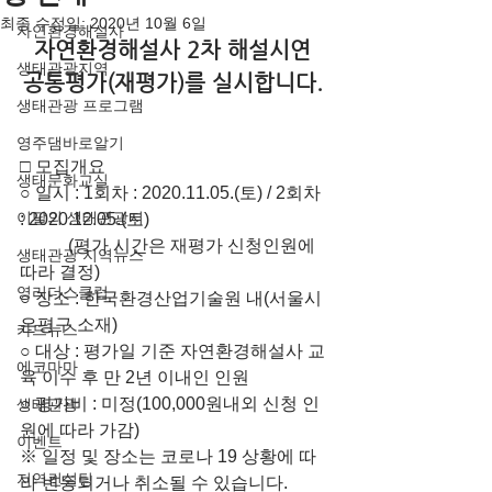
최종 수정일:
2020년 10월 6일
자연환경해설사
자연환경해설사 2차 해설시연 
생태관광지역
공통평가(재평가)를 실시합니다. 
생태관광 프로그램
영주댐바로알기
□ 모집개요
생태문화교실
○ 일시 : 1회차 : 2020.11.05.(토) / 2회차 
이달의 생태관광지
: 2020.12.05.(토)
           (평가 시간은 재평가 신청인원에 
생태관광 지역뉴스
따라 결정)
영리더스클럽
○ 장소 : 한국환경산업기술원 내(서울시 
은평구 소재)
카드뉴스
○ 대상 : 평가일 기준 자연환경해설사 교
에코마마
육 이수 후 만 2년 이내인 인원
○ 평가비 : 미정(100,000원내외 신청 인
생태관광
원에 따라 가감)
이벤트
※ 일정 및 장소는 코로나 19 상황에 따
지역컨설팅
라 변동되거나 취소될 수 있습니다.