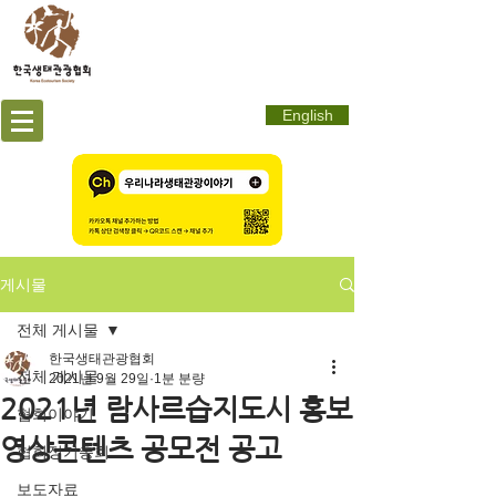
English
게시물
전체 게시물
한국생태관광협회
전체 게시물
2021년 9월 29일
1분 분량
2021년 람사르습지도시 홍보
협회이야기
영상콘텐츠 공모전 공고
협회정기총회
보도자료