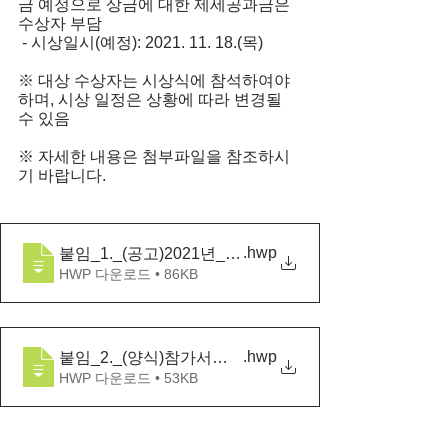
금 예정으로 상금에 대한 제세공과금은 
수상자 부담
 - 시상일시(예정): 2021. 11. 18.(목)
※ 대상 수상자는 시상식에 참석하여야 
하며, 시상 일정은 상황에 따라 변경될 
수 있음
※ 자세한 내용은 첨부파일을 참조하시
기 바랍니다.
.hwp
붙임_1._(공고)2021년_람사르습지도시_홍보_영상콘
HWP 다운로드 • 86KB
.hwp
붙임_2._(양식)참가서식1_4
HWP 다운로드 • 53KB