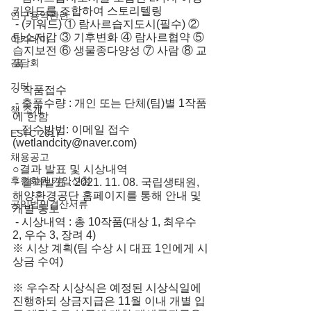
키워드를 조합하여 스토리텔링
연구용역관련
 - (키워드) ① 람사르습지도시(필수) ② 
탄소저감 ③ 기후변화 ④ 람사르협약 ⑤ 
아카데미
습지보전 ⑥ 생물종다양성 ⑦ 사람 ⑧ 교
간담회
육
기타
○ 작품접수
 - 출품수량 : 개인 또는 단체(팀)별 1작품
책 소개
에 한함
 - 접수방법: 이메일 접수
ESTC 2017
(wetlandcity@naver.com)
채용공고
○결과 발표 및 시상내역
후원회원 가입신청
 - 결과발표 : 2021. 11. 08. 국립생태원, 
해양환경공단 홈페이지를 통해 안내 및 
공익법인결산서류
개별 통보
 - 시상내역 : 총 10작품(대상 1, 최우수 
2, 우수 3, 장려 4)
※ 시상 계획(팀 수상 시 대표 1인에게 시
상금 수여)
※ 우수작 시상식은 예정된 시상식일에 
진행하되 상금지급은 11월 이내 개별 입