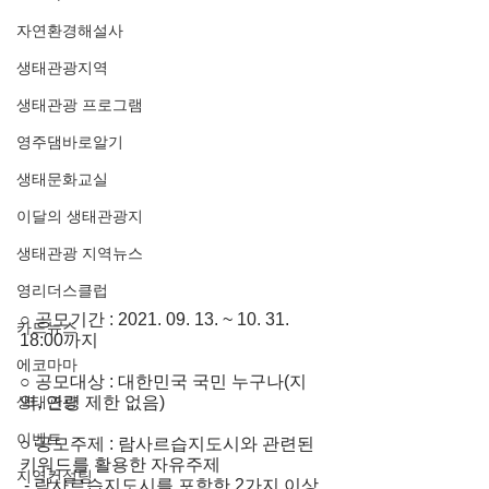
자연환경해설사
생태관광지역
생태관광 프로그램
영주댐바로알기
생태문화교실
이달의 생태관광지
생태관광 지역뉴스
영리더스클럽
○ 공모기간 : 2021. 09. 13. ~ 10. 31. 
카드뉴스
18:00까지
에코마마
○ 공모대상 : 대한민국 국민 누구나(지
생태관광
역, 연령 제한 없음)
이벤트
○ 공모주제 : 람사르습지도시와 관련된 
키워드를 활용한 자유주제
지역컨설팅
 - 람사르습지도시를 포함한 2가지 이상 