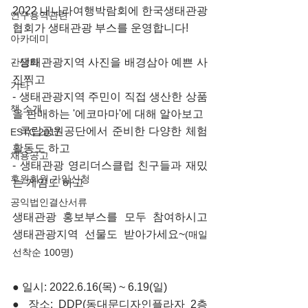
2022 내나라여행박람회에 한국생태관광
연구용역관련
협회가 생태관광 부스를 운영합니다!
아카데미
- 생태관광지역 사진을 배경삼아 예쁜 사
간담회
진찍고
기타
- 생태관광지역 주민이 직접 생산한 상품
책 소개
을 판매하는 '에코마마'에 대해 알아보고
- 국립공원공단에서 준비한 다양한 체험
ESTC 2017
활동도 하고
채용공고
- 생태관광 영리더스클럽 친구들과 재밌
후원회원 가입신청
는 게임도 하고
공익법인결산서류
생태관광 홍보부스를 모두 참여하시고 
생태관광지역 선물도 받아가세요~
(매일 
선착순 100명)
● 일시: 2022.6.16(목) ~ 6.19(일)
● 장소: DDP(동대문디자인플라자 2층 