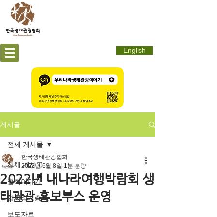
English
게시물
전체 게시물
한국생태관광협회
전체 게시물
2022년 6월 8일
1분 분량
2022년 내나라여행박람회 생
협회이야기
태관광 홍보부스 운영
협회정기총회
보도자료