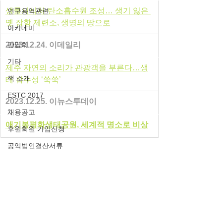
생물서식처·탄소흡수원 조성… 생기 잃은 
연구용역관련
옛 장항 제련소, 생명의 땅으로
아카데미
간담회
2023.12.24. 이데일리
기타
제주 자연의 소리가 관광객을 부른다…생
책 소개
태 감수성 ‘쑥쑥’
ESTC 2017
2023.12.25. 이뉴스투데이
채용공고
애기봉평화생태공원, 세계적 명소로 비상
후원회원 가입신청
공익법인결산서류