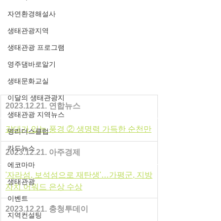
자연환경해설사
생태관광지역
생태관광 프로그램
영주댐바로알기
생태문화교실
이달의 생태관광지
2023.12.21. 연합뉴스
생태관광 지역뉴스
갈대가 있는 풍경 ② 생명력 가득한 순천만
영리더스클럽
카드뉴스
2023.12.21. 아주경제
에코마마
'자라섬, 보석섬으로 재탄생'…가평군, 지방
생태관광
자치 어워드 은상 수상
이벤트
2023.12.21. 충청투데이
지역컨설팅