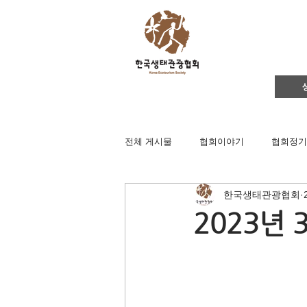
전체 게시물
협회이야기
협회정기
한국생태관광협회
영주댐바로알기
생태문화교실
2023년 
생태관광
이벤트
지역컨설
채용공고
후원회원 가입신청