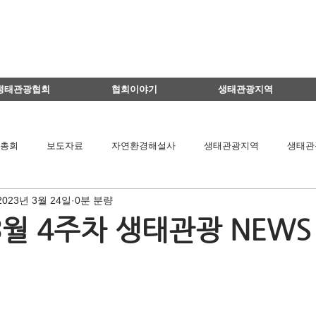
생태관광협회
협회이야기
생태관광지역
총회
보도자료
자연환경해설사
생태관광지역
생태관
2023년 3월 24일
0분 분량
이달의 생태관광지
생태관광 지역뉴스
영리더스클럽
3월 4주차 생태관광 NEWS
팅
연구용역관련
아카데미
간담회
기타
책 소개
공익법인결산서류