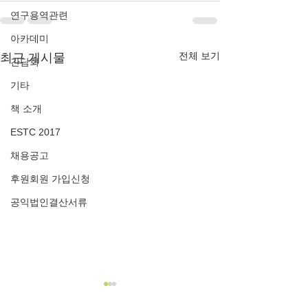
연구용역관련
아카데미
전체 보기
최근 게시물
간담회
기타
책 소개
ESTC 2017
채용공고
후원회원 가입신청
공익법인결산서류
2024년 연간 기부금 모금액
2023년 연간 기
및 활용실적 명세서_한국생
및 활용실적 명세