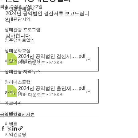
최종 수정일:
4월 22일
자연환경해설사
2024년 공익법인 결산서류 보고드립니
생태관광지역
다.
생태관광 프로그램
감사합니다.
영주댐바로알기
생태문화교실
.pdf
2024년 공익법인 결산서류 등의 공시_한국생태관광협
이달의 생태관광지
PDF 다운로드 • 513KB
생태관광 지역뉴스
영리더스클럽
.pdf
2024년 공익법인 출연재산 등에 대한 보고서_한국생
카드뉴스
PDF 다운로드 • 215KB
에코마마
생태관광
공익법인결산서류
이벤트
지역컨설팅