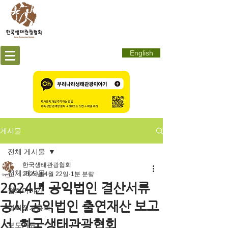
English
게시물
전체 게시물
한국생태관광협회
전체 게시물
2025년 4월 22일
1분 분량
2024년 공익법인 결산서류
협회이야기
공시/공익법인 출연재산 보고
협회정기총회
서_한국생태관광협회
보도자료