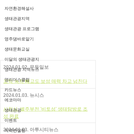
자연환경해설사
생태관광지역
생태관광 프로그램
영주댐바로알기
생태문화교실
이달의 생태관광지
2024.01.02. 무등일보
생태관광 지역뉴스
영리더스클럽
꼬막·녹차 빼고도 보성 매력 차고 넘친다
카드뉴스
2024.01.03. 뉴시스
에코마마
사천시, 별주부전 '비토섬' 생태탐방로 조
생태관광
성 완료
이벤트
2024.01.03. 아투시티뉴스
지역컨설팅