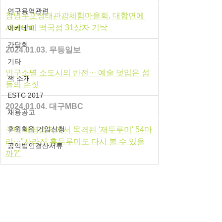
연구용역관련
창녕우포생태관광체험마을회, 대합면에 
새해맞이 떡국점 31상자 기탁
아카데미
간담회
2024.01.03. 무등일보
기타
인구소멸 소도시의 반전··· 예술 덧입은 섬
책 소개
들의 손짓
ESTC 2017
2024.01.04. 대구MBC
채용공고
후원회원 가입신청
구미 해평습지에서 목격된 '재두루미' 54마
리···"사라진 흑두루미도 다시 볼 수 있을
공익법인결산서류
까?"