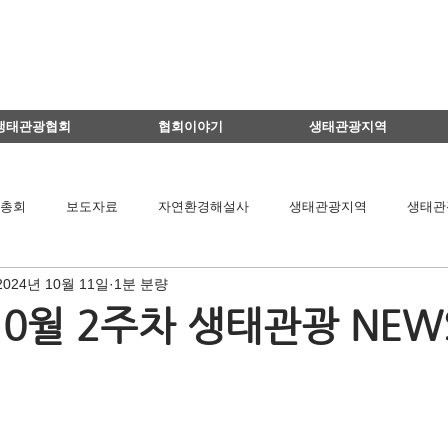
생태관광협회
협회이야기
생태관광지역
총회
보도자료
자연환경해설사
생태관광지역
생태관
2024년 10월 11일
1분 분량
이달의 생태관광지
생태관광 지역뉴스
영리더스클럽
10월 2주차 생태관광 NEW
팅
연구용역관련
아카데미
간담회
기타
책 소개
공익법인결산서류