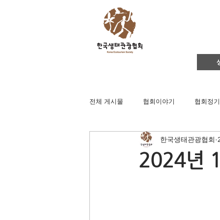
전체 게시물
협회이야기
협회정기
한국생태관광협회
영주댐바로알기
생태문화교실
2024년 
생태관광
이벤트
지역컨설
채용공고
후원회원 가입신청