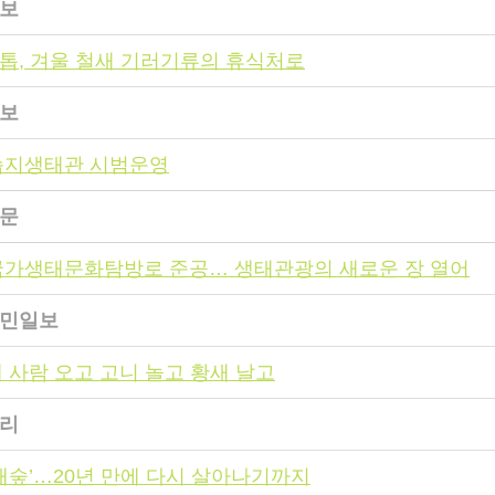
일보
톱, 겨울 철새 기러기류의 휴식처로
일보
습지생태관 시범운영
신문
국가생태문화탐방로 준공… 생태관광의 새로운 장 열어
남도민일보
에 사람 오고 고니 놀고 황새 날고
일리
새숲’…20년 만에 다시 살아나기까지