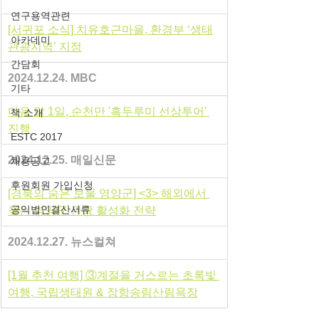
연구용역관련
[서귀포 소식] 치유호근마을, 환경부 ‘생태
아카데미
관광지역’ 지정
간담회
2024.12.24. MBC
기타
다음 달 1일, 순천만 '흑두루미 선상투어' 
책 소개
진행
ESTC 2017
2024.12.25. 매일신문
채용공고
후원회원 가입신청
[경북의 숨은 보물 영양군] <3> 해외에서 
공익법인결산서류
찾는 영양군 관광 활성화 전략
2024.12.27.
 뉴스컬쳐
[1월 추천 여행] ③계절을 거스르는 초록빛 
여행, 국립생태원 & 장항송림산림욕장