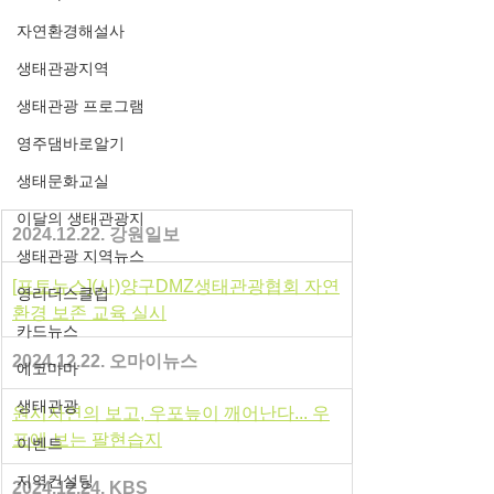
자연환경해설사
생태관광지역
생태관광 프로그램
영주댐바로알기
생태문화교실
이달의 생태관광지
2024.12.22. 강원일보
생태관광 지역뉴스
[포토뉴스](사)양구DMZ생태관광협회 자연
영리더스클럽
환경 보존 교육 실시
카드뉴스
2024.12.22. 오마이뉴스
에코마마
생태관광
원시자연의 보고, 우포늪이 깨어난다... 우
포에 보는 팔현습지
이벤트
지역컨설팅
2024.12.24. KBS