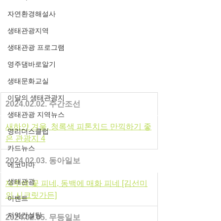
자연환경해설사
생태관광지역
생태관광 프로그램
영주댐바로알기
생태문화교실
이달의 생태관광지
﻿2024.02.02. 주간조선
생태관광 지역뉴스
새하얀 겨울, 청록색 피톤치드 만끽하기 좋
영리더스클럽
은 관광지 4
카드뉴스
2024.02.03. 동아일보
에코마마
생태관광
제주에 꽃 피네, 동백에 매화 피네 [김선미
의 시크릿가든]
이벤트
지역컨설팅
2024.02.05. 무등일보