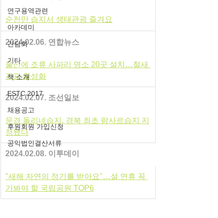
연구용역관련
순천만 습지서 생태관광 즐겨요
아카데미
2024.02.06. 연합뉴스
간담회
기타
울산에 조류 사파리 명소 20곳 설치…철새 
관광 활성화
책 소개
ESTC 2017
2024.02.07. 조선일보
채용공고
문경 돌리네습지, 경북 최초 람사르습지 지
후원회원 가입신청
정됐다
공익법인결산서류
2024.02.08. 이투데이
"새해 자연의 정기를 받아요"…설 연휴 꼭 
가봐야 할 국립공원 TOP6