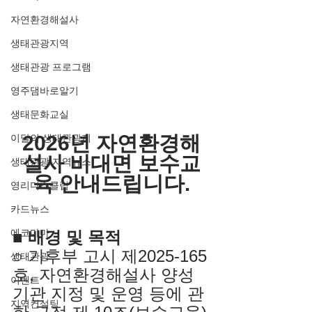
자연환경해설사
생태관광지역
생태관광 프로그램
영주댐바로알기
생태문화교실
2026년 자연환경해
이달의 생태관광지
설사 비대면 보수교
생태관광 지역뉴스
육 안내드립니다.
영리더스클럽
카드뉴스
에코마마
■ 배경 및 목적
○ 기후부 고시 제2025-165
생태관광
호, 자연환경해설사 양성
이벤트
기관 지정 및 운영 등에 관
지역컨설팅