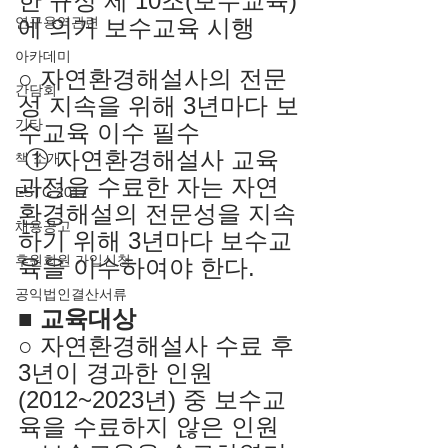
한 규정 제 10조(보수교육)
에 의거 보수교육 시행
연구용역관련
아카데미
○ 자연환경해설사의 전문
간담회
성 지속을 위해 3년마다 보
기타
수교육 이수 필수
 ① 자연환경해설사 교육
책 소개
과정을 수료한 자는 자연
ESTC 2017
환경해설의 전문성을 지속
채용공고
하기 위해 3년마다 보수교
후원회원 가입신청
육을 이수하여야 한다.
공익법인결산서류
■ 교육대상 
○ 자연환경해설사 수료 후 
3년이 경과한 인원
(2012~2023년) 중 보수교
육을 수료하지 않은 인원