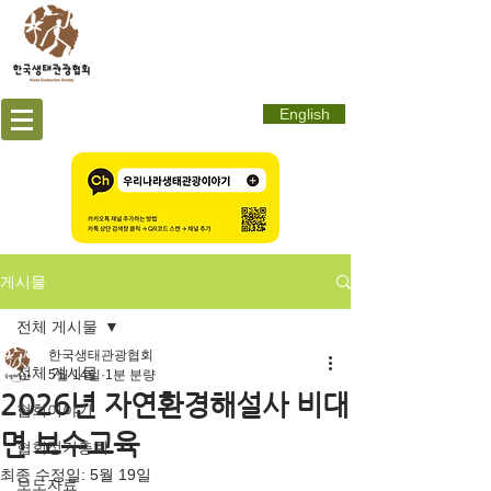
English
게시물
전체 게시물
한국생태관광협회
전체 게시물
5월 14일
1분 분량
2026년 자연환경해설사 비대
협회이야기
면 보수교육
협회정기총회
최종 수정일:
5월 19일
보도자료