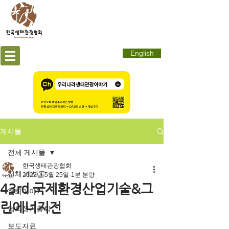
English
게시물
전체 게시물
한국생태관광협회
전체 게시물
2022년 5월 25일
1분 분량
43rd 국제환경산업기술&그
협회이야기
린에너지전
협회정기총회
보도자료