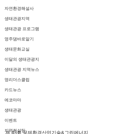
자연환경해설사
생태관광지역
생태관광 프로그램
영주댐바로알기
생태문화교실
이달의 생태관광지
생태관광 지역뉴스
영리더스클럽
카드뉴스
에코마마
생태관광
이벤트
지역컨설팅
제 43회 국제환경산업기술&그린에너지