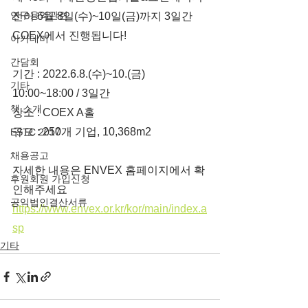
연구용역관련
전이 6월 8일(수)~10일(금)까지 3일간 
COEX에서 진행됩니다!
아카데미
간담회
기간 : 2022.6.8.(수)~10.(금) 
기타
10:00~18:00 / 3일간
책 소개
장소 : COEX A홀
규모 : 250개 기업, 10,368m2
ESTC 2017
채용공고
자세한 내용은 ENVEX 홈페이지에서 확
후원회원 가입신청
인해주세요
공익법인결산서류
https://www.envex.or.kr/kor/main/index.a
sp
기타