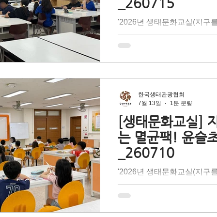
_260715
천을 다짐한 <박달초등학교>
'2026년 생태문화교실(지구
임감 있는 멋진 지구 시민으
팩!)'은 테트라팩 코리아의 
있는 시간이었습니다.
기후 위기 문제 대응 방법 중
출'을 배우며 탄소중립 실현
대상 찾아가는 어린이 환경교
문 강사의 이론 설명과 즐거운
해 종이팩 중에서도 고급 펄
한국생태관광협회
균팩의 특성을 이해하고, 재
7월 13일
1분 분량
환의 필요성에 대해 배우는 
[생태문화교실] 
더 나아가 올바른 분리배출을
는 멸균팩! 윤슬
지던 자원 속 '숨겨진 가치'
_260710
다. 지구의 건강한 내일을 위해
천을 다짐한 <박달초등학교>
'2026년 생태문화교실(지구
임감 있는 멋진 지구 시민으
팩!)'은 테트라팩 코리아의 
있는 시간이었습니다.
기후 위기 문제 대응 방법 중
출'을 배우며 탄소중립 실현