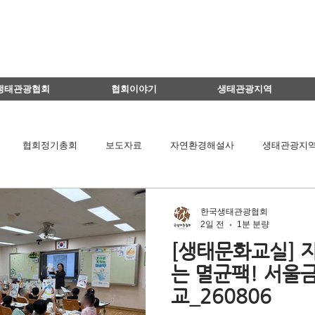
생태관광협회
협회이야기
생태관광지역
협회정기총회
보도자료
자연환경해설사
생태관광지
영주댐바로알기
생태문화교실
이달의 생태관광지
생태관
한국생태관광협회
2일 전
1분 분량
[생태문화교실] 
드뉴스
에코마마
생태관광
이벤트
지역컨설팅
는 멸균팩! 서울
교_260806
기타
책 소개
ESTC 2017
채용공고
후원회원 