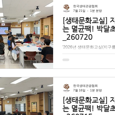
해 종이팩 중에서도 고급 펄
한국생태관광협회
균팩의 특성을 이해하고, 재
7월 21일
1분 분량
환의 필요성에 대해 배우는 
[생태문화교실] 
더 나아가 올바른 분리배출을
는 멸균팩! 박달
지던 자원 속 '숨겨진 가치'
_260720
다. 지구의 건강한 내일을 위해
천을 다짐한 <박달초등학교>
'2026년 생태문화교실(지구
임감 있는 멋진 지구 시민으
팩!)'은 테트라팩 코리아의 
있는 시간이었습니다.
기후 위기 문제 대응 방법 중
출'을 배우며 탄소중립 실현
대상 찾아가는 어린이 환경교
문 강사의 이론 설명과 즐거운
해 종이팩 중에서도 고급 펄
한국생태관광협회
균팩의 특성을 이해하고, 재
7월 16일
1분 분량
환의 필요성에 대해 배우는 
[생태문화교실] 
더 나아가 올바른 분리배출을
는 멸균팩! 박달
지던 자원 속 '숨겨진 가치'
다. 지구의 건강한 내일을 위해