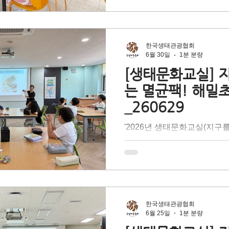
출'을 배우며 탄소중립 실현
대상 찾아가는 어린이 환경교
문 강사의 이론 설명과 즐거운
해 종이팩 중에서도 고급 펄
한국생태관광협회
균팩의 특성을 이해하고, 재
6월 30일
1분 분량
환의 필요성에 대해 배우는 
[생태문화교실] 
더 나아가 올바른 분리배출을
는 멸균팩! 해밀
지던 자원 속 '숨겨진 가치'
_260629
다. 지구의 건강한 내일을 위해
천을 다짐한 <윤슬초등학교>
'2026년 생태문화교실(지구
임감 있는 멋진 지구 시민으
팩!)'은 테트라팩 코리아의 
있는 시간이었습니다.
기후 위기 문제 대응 방법 중
출'을 배우며 탄소중립 실현
대상 찾아가는 어린이 환경교
문 강사의 이론 설명과 즐거운
해 종이팩 중에서도 고급 펄
한국생태관광협회
균팩의 특성을 이해하고, 재
6월 25일
1분 분량
환의 필요성에 대해 배우는 