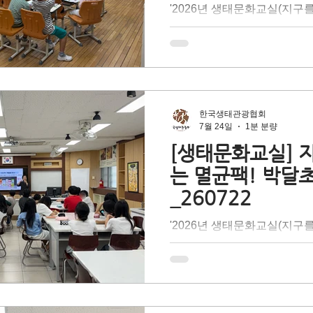
'2026년 생태문화교실(지구
팩!)'은 테트라팩 코리아의 
기후 위기 문제 대응 방법 중
출'을 배우며 탄소중립 실현
대상 찾아가는 어린이 환경교
문 강사의 이론 설명과 즐거운
해 종이팩 중에서도 고급 펄
한국생태관광협회
균팩의 특성을 이해하고, 재
7월 24일
1분 분량
환의 필요성에 대해 배우는 
[생태문화교실] 
더 나아가 올바른 분리배출을
는 멸균팩! 박달
지던 자원 속 '숨겨진 가치'
_260722
다. 지구의 건강한 내일을 위해
천을 다짐한 <서울금화초등학
'2026년 생태문화교실(지구
께 책임감 있는 멋진 지구 
팩!)'은 테트라팩 코리아의 
의미 있는 시간이었습니다.
기후 위기 문제 대응 방법 중
출'을 배우며 탄소중립 실현
대상 찾아가는 어린이 환경교
문 강사의 이론 설명과 즐거운