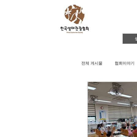
전체 게시물
협회이야기
생태관광 프로그램
영리더스클럽
카
아카데미
간담회