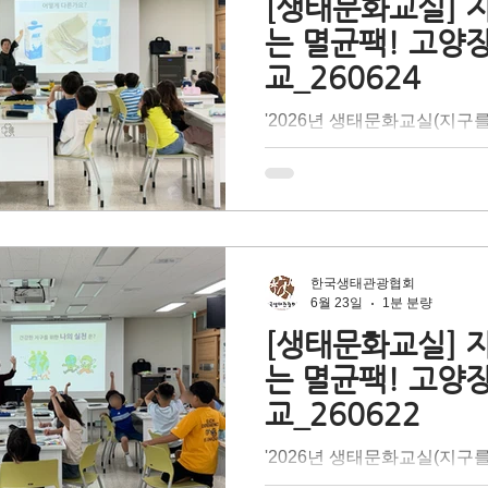
[생태문화교실] 
더 나아가 올바른 분리배출을
는 멸균팩! 고양
지던 자원 속 '숨겨진 가치'
교_260624
다. 지구의 건강한 내일을 위해
천을 다짐한 <해밀초등학교>
'2026년 생태문화교실(지구
임감 있는 멋진 지구 시민으
팩!)'은 테트라팩 코리아의 
있는 시간이었습니다.
기후 위기 문제 대응 방법 중
출'을 배우며 탄소중립 실현
대상 찾아가는 어린이 환경교
문 강사의 이론 설명과 즐거운
해 종이팩 중에서도 고급 펄
한국생태관광협회
균팩의 특성을 이해하고, 재
6월 23일
1분 분량
환의 필요성에 대해 배우는 
[생태문화교실] 
더 나아가 올바른 분리배출을
는 멸균팩! 고양
지던 자원 속 '숨겨진 가치'
교_260622
다. 지구의 건강한 내일을 위해
천을 다짐한 <고양장항초등학
'2026년 생태문화교실(지구
께 책임감 있는 멋진 지구 
팩!)'은 테트라팩 코리아의 
의미 있는 시간이었습니다.