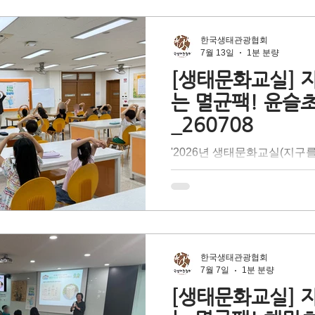
대상 찾아가는 어린이 환경교
문 강사의 이론 설명과 즐거운
해 종이팩 중에서도 고급 펄
한국생태관광협회
균팩의 특성을 이해하고, 재
7월 13일
1분 분량
환의 필요성에 대해 배우는 
[생태문화교실] 
더 나아가 올바른 분리배출을
는 멸균팩! 윤슬
지던 자원 속 '숨겨진 가치'
_260708
다. 지구의 건강한 내일을 위해
천을 다짐한 <윤슬초등학교>
'2026년 생태문화교실(지구
임감 있는 멋진 지구 시민으
팩!)'은 테트라팩 코리아의 
있는 시간이었습니다.
기후 위기 문제 대응 방법 중
출'을 배우며 탄소중립 실현
대상 찾아가는 어린이 환경교
문 강사의 이론 설명과 즐거운
해 종이팩 중에서도 고급 펄
한국생태관광협회
균팩의 특성을 이해하고, 재
7월 7일
1분 분량
환의 필요성에 대해 배우는 
[생태문화교실] 
더 나아가 올바른 분리배출을