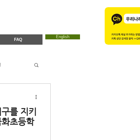
English
FAQ
역
광 지역뉴스
지구를 지키
연구용역관련
금화초등학
가입신청