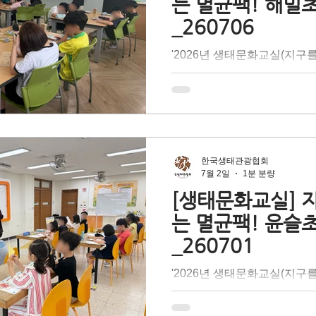
는 멸균팩! 해밀
지던 자원 속 '숨겨진 가치'
_260706
다. 지구의 건강한 내일을 위해
천을 다짐한 <윤슬초등학교>
'2026년 생태문화교실(지구
임감 있는 멋진 지구 시민으
팩!)'은 테트라팩 코리아의 
있는 시간이었습니다.
기후 위기 문제 대응 방법 중
출'을 배우며 탄소중립 실현
대상 찾아가는 어린이 환경교
문 강사의 이론 설명과 즐거운
해 종이팩 중에서도 고급 펄
한국생태관광협회
균팩의 특성을 이해하고, 재
7월 2일
1분 분량
환의 필요성에 대해 배우는 
[생태문화교실] 
더 나아가 올바른 분리배출을
는 멸균팩! 윤슬
지던 자원 속 '숨겨진 가치'
_260701
다. 지구의 건강한 내일을 위해
천을 다짐한 <해밀초등학교>
'2026년 생태문화교실(지구
임감 있는 멋진 지구 시민으
팩!)'은 테트라팩 코리아의 
있는 시간이었습니다.
기후 위기 문제 대응 방법 중