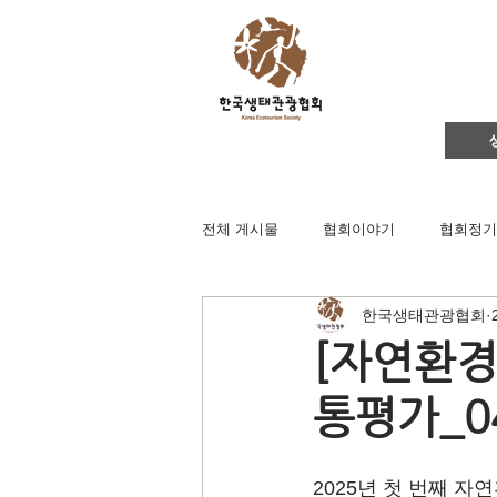
전체 게시물
협회이야기
협회정기
한국생태관광협회
영주댐바로알기
생태문화교실
[자연환경
통평가_0
생태관광
이벤트
지역컨설
2025년 첫 번째 
채용공고
후원회원 가입신청