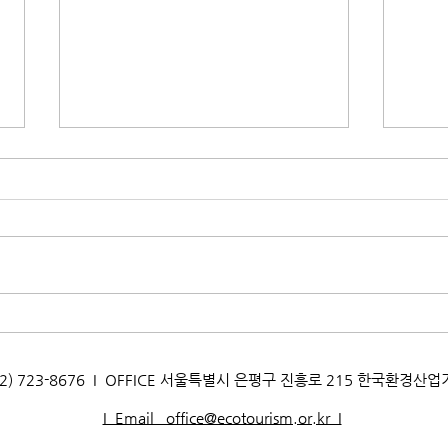
[양성교육] 2026년 자연환경해
[양성
설사 양성과정 교육생 모집_고
설사
양생태교육센터
국자
AX. 02) 723-8676 I OFFICE 서울특별시 은평구 진흥로 215 한국환경산
I Email office@ecotourism.or.kr I