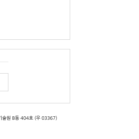
교육] 2026년 자연환경해
 양성과정 교육생 모집_한
연공원협회
업기술원 B동 404호 (우 03367)