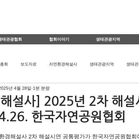
생태관광협회
협회이야기
생태관광지역
총회
보도자료
자연환경해설사
생태관광지역
생태관
2025년 4월 28일
1분 분량
이달의 생태관광지
생태관광 지역뉴스
영리더스클럽
해설사] 2025년 2차 해설
4.26. 한국자연공원협회
팅
연구용역관련
아카데미
간담회
기타
책 소개
자연환경해설사 2차 해설시연 공통평가가 한국자연공원협
공익법인결산서류