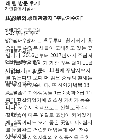
래 팀 방문 후기!
자연환경해설사
(1)창원의 생태관광지 "주남저수지"
생태관광지역
생태관광 프로그램
1-1: 주남저수지
영주댐바로알기
-주남저수지에는 흑두루미, 흰기러기, 황
오리 등 수많은 새들이 도래하고 있는 곳
생태문화교실
입니다. 2016년부터 2017년까지 주남저
이달의 생태관광지
수지를 찾은 철새가 가장 많은 달이 11월
이었습니다. 때문에 11월에 주남저수지
생태관광 지역뉴스
를 찾는다면 보다 더 많은 종류의 철새들
영리더스클럽
을 보실 수 있습니다. 또 천연기념물 18
종, 멸종위기야생동물 1급 3종과 2급 15
카드뉴스
종이 관찰되었기에 희소성 가치가 높습
에코마마
니다. 저수지 외곽으로는 산책로와 4계
생태관광
절 모습이 다른 꽃길로 조성이 되어있기
에 가족끼리도 오기 좋은 곳입니다. 람사
이벤트
르 문화관도 건립되어있는데 주남저수
지역컨설팅
지 보전과 지역사회의 인식증진을 위한 