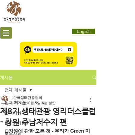
English
게시물
전체 게시물
한국생태관광협회
전체 게시물
2021년 10월 5일
6분 분량
제8기 생태관광 영리더스클럽
협회이야기
- 창원 주남저수지 편
협회정기총회
□창원에 관한 모든 것 - 우리가 Green 미
보도자료