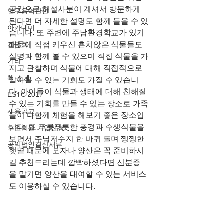
공간으로 해설사분이 계셔서 방문하게 
연구용역관련
된다면 더 자세한 설명도 함께 들을 수 있
아카데미
습니다. 또 주변에 주남환경학교가 있기 
간담회
때문에 직접 키우신 흔치않은 식물들도 
설명과 함께 볼 수 있으며 직접 식물을 가
기타
지고 관찰하며 식물에 대해 직접적으로 
책 소개
알아볼 수 있는 기회도 가질 수 있습니
다. 아이들이 식물과 생태에 대해 친해질 
ESTC 2017
수 있는 기회를 만들 수 있는 장소로 가족
채용공고
들이 다함께 체험을 해보기 좋은 장소입
니다. 또 푸릇푸릇한 풍경과 수생식물을 
후원회원 가입신청
보면서 주남저수지 한 바퀴 돌며 쨍쨍한 
공익법인결산서류
햇볕 때문에 모자나 양산은 꼭 준비하시
길 추천드리는데 깜빡하셨다면 신분증
을 맡기면 양산을 대여할 수 있는 서비스
도 이용하실 수 있습니다.