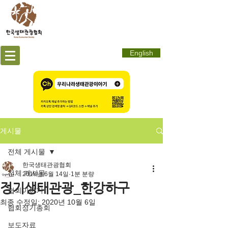
English
게시물
전체 게시물
한국생태관광협회
전체 게시물
2018년 6월 14일
1분 분량
정기생태관광_한강하구
협회이야기
최종 수정일:
2020년 10월 6일
협회정기총회
보도자료