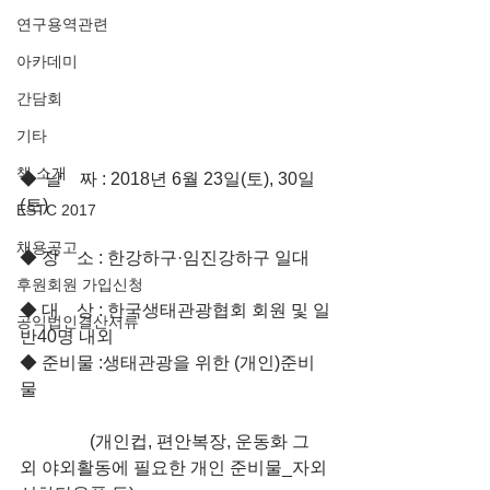
연구용역관련
아카데미
간담회
기타
책 소개
◆  날 짜 : 2018년 6월 23일(토), 30일
(토)
ESTC 2017
채용공고
◆ 장 소 : 한강하구·임진강하구 일대
후원회원 가입신청
◆ 대 상 : 한국생태관광협회 회원 및 일
공익법인결산서류
반40명 내외
◆ 준비물 :생태관광을 위한 (개인)준비
물
                (개인컵, 편안복장, 운동화 그 
외 야외활동에 필요한 개인 준비물_자외