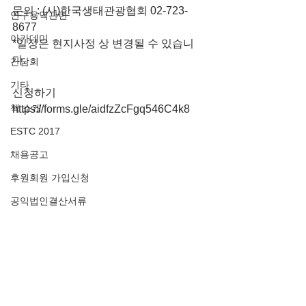
문의 : (사)한국생태관광협회 02-723-
연구용역관련
8677
아카데미
*일정은 현지사정 상 변경될 수 있습니
다.
간담회
기타
신청하기
책 소개
https://forms.gle/aidfzZcFgq546C4k8
ESTC 2017
채용공고
후원회원 가입신청
공익법인결산서류