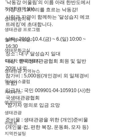
'낙동강 어울림'의 이름 아래 한반도에서 
자연환경해설사
가장 긴, 1300리를 흐르는 낙동강!
사람과 자연이 함께하는 '달성습지 에코
생태관광지역
트레킹'에 초대합니다.
생태관광 프로그램
날짜 : 2019. 10.4.(금) ~ 6.(일) 10:00 ~ 
영주댐바로알기
16:30
생태문화교실
장소 : 대구 달성습지 일대
이달의 생태관광지
대상 : 한국생태관광협회 회원 및 일반 
20명 내외
생태관광 지역뉴스
참가비 : 5,000원(개인경비 외 일체경비 
영리더스클럽
포함)
입금처 : 국민 009901-04-105910 (사)한
카드뉴스
국생태관광협회
에코마마
*참가자 명의로 입금 요망
생태관광
준비물 : 생태관광을 위한 (개인)준비물
이벤트
(개인물·컵, 편한 복장, 운동화, 모자 등)
지역컨설팅