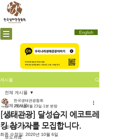
English
게시물
전체 게시물
한국생태관광협회
전체 게시물
2019년 8월 23일
1분 분량
[생태관광] 달성습지 에코트레
협회이야기
킹 참가자를 모집합니다.
협회정기총회
최종 수정일:
2020년 10월 6일
보도자료