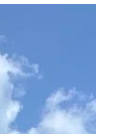
한국생태관광협회와 김해화포천생태관광협회는 지
난 10월 17일부터 18일까지 이틀간 경남 김해 화포
천습지 일원에서 생태관광 활성화 방안 논의를 위한
‘2025 생태관광 세미나 및 생태마당’을 개최했다. △
단체 사진 이번 행사는 환경부지정 전국 생태관광지
역 관계자들이 모여 지역별 운영 사례를 공유하고,
2026년 개정 시행되는 자연환경보전법 생태관광지
역 관리운영평가의 개선 방안을 모색하는 자리로써
마련됐다. 더불어 한해동안의 지역운영 노고를 격려
하고 공동체 회복을 도모하는 생태마당도 함께 진행
됐다. 행사 첫날 화포천습지과학관에서 열린 개회식
에서는 김해화포천생태관광협회 류우상 대표의 개
회선언을 시작으로 한국생태관광협회 정연배 공동
회장의 기념사, 김해시 홍태용 시장 환영사가 이어
지며 참여자들을 맞이했다. 이어 진행된 세미나에서
는 자연환경보전법 개정 주요 내용과 협의체 운영
사례에 대한 발표가 이뤄졌으며(습지형-창녕, 순천,
도