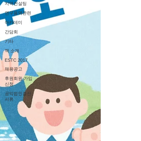
지역컨설팅
연구용역관련
아카데미
간담회
기타
책 소개
ESTC 2017
채용공고
후원회원 가입
신청
공익법인결산
서류