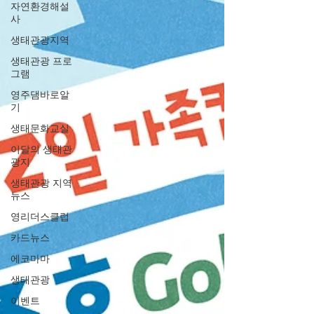
자연환경해설
사
생태관광지역
생태관광 프로
그램
영주댐바로알
기
생태문화교실
이달의 생태관
광지
생태관광 지역
뉴스
영리더스클럽
카드뉴스
에코마마
생태관광
이벤트