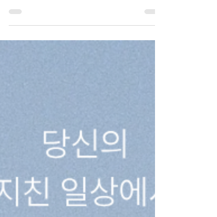
족캠프’ 프로그램 참가자를 모집합니다! 영주댐은
수자원 확보, 하천 생태계 보호 등의 역할을 수행하
며 주변에 수려한 자연경관과 다양한 생태·문화 관
광자원을 보유하고 있는 소중한 다목적 댐 입니다.
'2026 영주댐 바로알기'는 영주댐 일원에서 가족 대
상 특별하고 차별화된 체류·체험형 생태관광 경험을
제공하여, 참여자의 환경보전 인식 제고와 지역 관
광 활성화에 기여하는 1박2일 가족캠프 프로그램입
니다. 많은 관심과 참여를 부탁드립니다! ​ ∎ 운영장
소 : 영주댐 일원 ∎ 집결 및 해산 장소 : 영주역 ▷ 집
결 : 1일차 11시 ▷ 해산 : 2일차 15시 * 안전한 프로
그램 운영을 위해 단체버스 진행, 개별 차량 이용은
불가 / 자차 집결 시 영주역 인근 주차장 주차 후 프
로그램 합류(주차료 미제공) ​ ∎ 운영기간 : 회차별
상이 - 1회차 :.