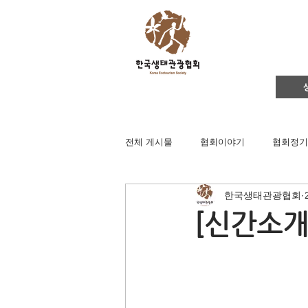
전체 게시물
협회이야기
협회정기
한국생태관광협회
영주댐바로알기
생태문화교실
[신간소개
생태관광
이벤트
지역컨설
채용공고
후원회원 가입신청