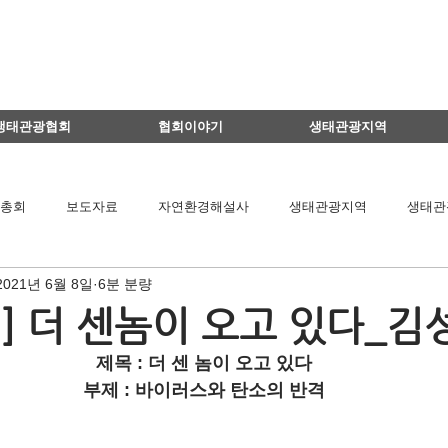
생태관광협회
협회이야기
생태관광지역
총회
보도자료
자연환경해설사
생태관광지역
생태관
2021년 6월 8일
6분 분량
이달의 생태관광지
생태관광 지역뉴스
영리더스클럽
] 더 센놈이 오고 있다_김
제목 : 더 센 놈이 오고 있다
팅
연구용역관련
아카데미
간담회
기타
책 소개
부제 : 바이러스와 탄소의 반격
공익법인결산서류